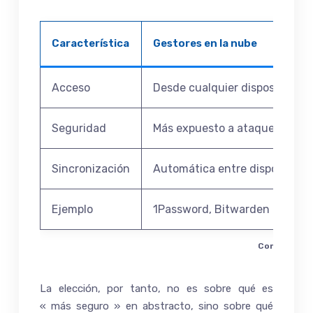
Característica
Gestores en la nube
Acceso
Desde cualquier dispositivo co
Seguridad
Más expuesto a ataques de ci
Sincronización
Automática entre dispositivos
Ejemplo
1Password, Bitwarden
Comparativa 
La elección, por tanto, no es sobre qué es
« más seguro » en abstracto, sino sobre qué