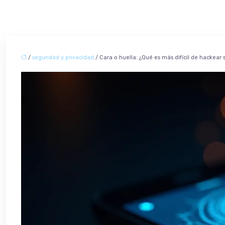
/
seguridad y privacidad
/ Cara o huella: ¿Qué es más difícil de hackear 