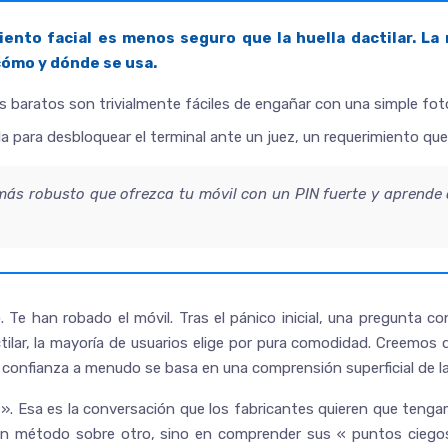
ento facial es menos seguro que la huella dactilar. La 
 cómo y dónde se usa.
 baratos son trivialmente fáciles de engañar con una simple foto
la para desbloquear el terminal ante un juez, un requerimiento qu
ás robusto que ofrezca tu móvil con un PIN fuerte y aprende 
cío. Te han robado el móvil. Tras el pánico inicial, una pregunt
actilar, la mayoría de usuarios elige por pura comodidad. Creemos 
 confianza a menudo se basa en una comprensión superficial de la
 ». Esa es la conversación que los fabricantes quieren que ten
 un método sobre otro, sino en comprender sus « puntos ciegos 