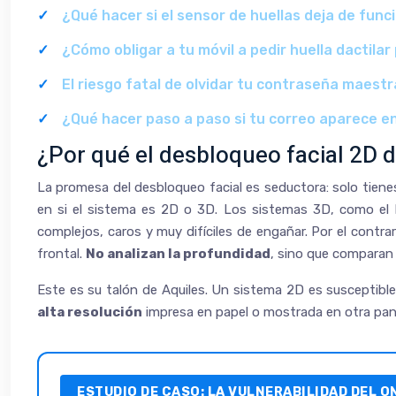
¿Qué hacer si el sensor de huellas deja de funci
¿Cómo obligar a tu móvil a pedir huella dactil
El riesgo fatal de olvidar tu contraseña maest
¿Qué hacer paso a paso si tu correo aparece e
¿Por qué el desbloqueo facial 2D 
La promesa del desbloqueo facial es seductora: solo tienes
en si el sistema es 2D o 3D. Los sistemas 3D, como el F
complejos, caros y muy difíciles de engañar. Por el contr
frontal.
No analizan la profundidad
, sino que comparan
Este es su talón de Aquiles. Un sistema 2D es susceptibl
alta resolución
impresa en papel o mostrada en otra panta
ESTUDIO DE CASO: LA VULNERABILIDAD DEL O